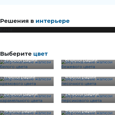
Решения в
интерьере
Error
Белый
Бежевый
Выберите
цвет
37 Фотографии
61 Фотографии
Кремовый
Песочный
11 Фотографии
4 Фотографии
Карамель
Персиковый
20 Фотографии
24 Фотографии
Желтый
Оранжевый
16 Фотографии
9 Фотографии