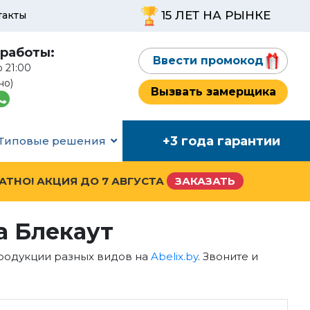
15 ЛЕТ НА РЫНКЕ
такты
работы:
Ввести промокод
о 21:00
но)
Вызвать замерщика
+3 года гарантии
Типовые решения
ЛАТНО! АКЦИЯ ДО
7 АВГУСТА
ЗАКАЗАТЬ
а Блекаут
продукции разных видов на
Abelix.by
. Звоните и