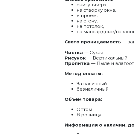
снизу-вверх,
на створку окна,
в проем,
на стену,
на потолок,
на мансардные/наклон
Свето проницаемость
— защ
Чистка
— Сухая
Рисунок
— Вертикальный
Пропитка
— Пыле и влагоо
Метод оплаты:
За наличный
безналичный
Объем товара:
Оптом
В розницу
Информация о наличии, до