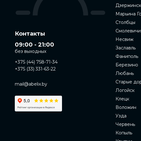
Дзержинс
Марьина Г
Столбцы
Смолевичи
Контакты
Несвиж
09:00 - 21:00
Заславль
без выходных
Фаниполь
+375 (44) 758-71-34
Березино
+375 (33) 331-63-22
Любань
Старые до
mail@abelix.by
Логойск
Клецк
Воложин
Узда
Червень
Копыль