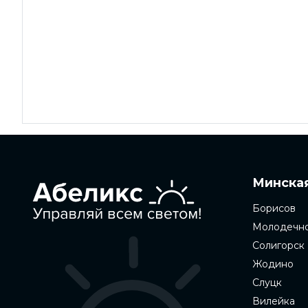
Минская
Борисов
Молодечн
Солигорск
Жодино
Слуцк
Вилейка