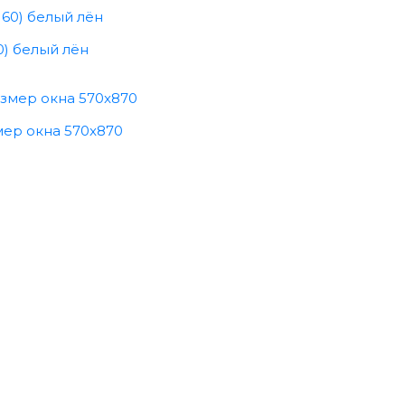
0) белый лён
мер окна 570x870