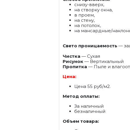
снизу-вверх,
на створку окна,
в проем,
на стену,
на потолок,
на мансардные/наклон
Свето проницаемость
— защ
Чистка
— Сухая
Рисунок
— Вертикальный
Пропитка
— Пыле и влагоо
Цена:
Цена 55 руб/м2.
Метод оплаты:
За наличный
безналичный
Объем товара: