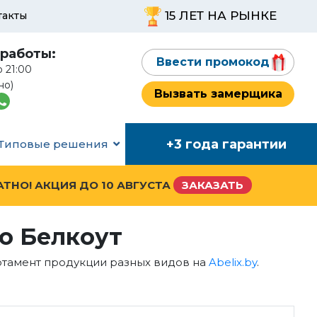
15 ЛЕТ НА РЫНКЕ
такты
работы:
Ввести промокод
о 21:00
но)
Вызвать замерщика
+3 года гарантии
Типовые решения
АТНО! АКЦИЯ ДО
10 АВГУСТА
ЗАКАЗАТЬ
о Белкоут
ортамент продукции разных видов на
Abelix.by
.