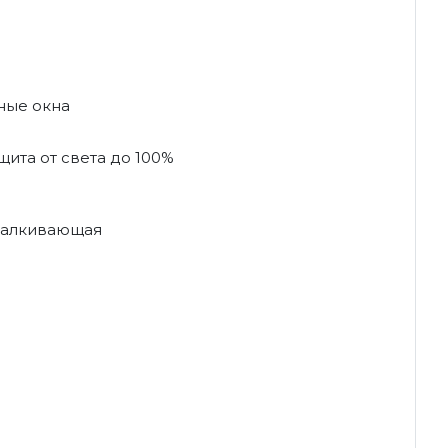
ные окна
ита от света до 100%
талкивающая