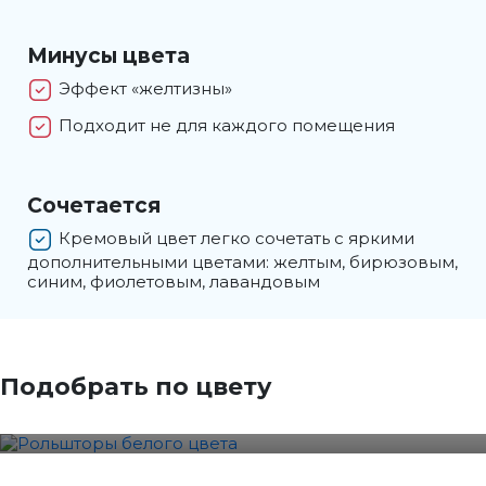
Минусы цвета
Эффект «желтизны»
Подходит не для каждого помещения
Сочетается
Кремовый цвет легко сочетать с яркими
дополнительными цветами: желтым, бирюзовым,
синим, фиолетовым, лавандовым
Белый
Подобрать по цвету
34 Фотографии
Бежевый
58 Фотографии
Кремовый