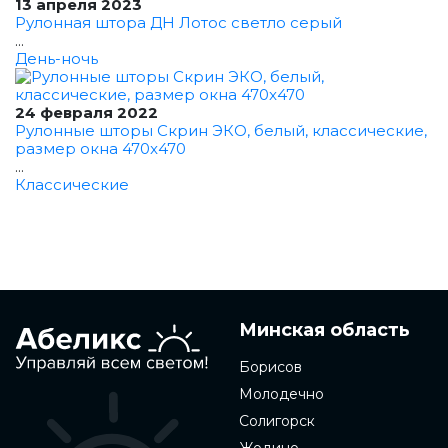
13 апреля 2023
Рулонная штора ДН Лотос светло серый
...
День-ночь
24 февраля 2022
Рулонные шторы Скрин ЭКО, белый, классические,
размер окна 470x470
...
Классические
Минская область
Борисов
Молодечно
Солигорск