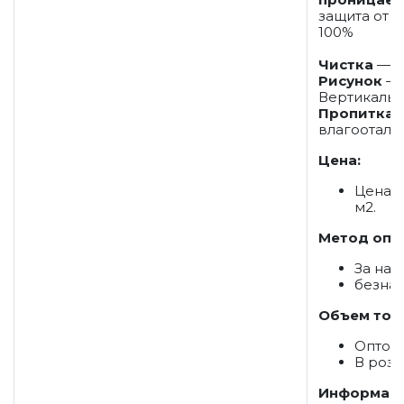
защита от с
100%
Чистка
— С
Рисунок
—
Вертикаль
Пропитка
—
влагоотал
Цена:
Цена 3
м2.
Метод опл
За на
безна
Объем тов
Оптом
В розн
Информаци