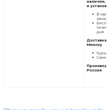
наличии, д
и установк
В нали
заказ
Беспла
течени
дня
Доставка 
Минску
Курье
Самов
Производс
Россия