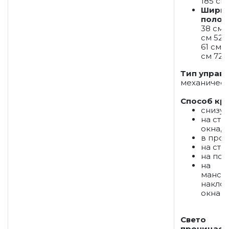
185 см
Шири
полот
38 см 
см 52 
61 см 6
см 72 
Тип управ
механичес
Способ кр
снизу-
на ств
окна,
в прое
на стен
на пот
на
манса
накло
окна
Свето
проницаем