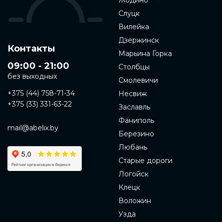
Жодино
Слуцк
Вилейка
Дзержинск
Контакты
Марьина Горка
09:00 - 21:00
Столбцы
без выходных
Смолевичи
+375 (44) 758-71-34
Несвиж
+375 (33) 331-63-22
Заславль
Фаниполь
mail@abelix.by
Березино
Любань
Старые дороги
Логойск
Клецк
Воложин
Узда