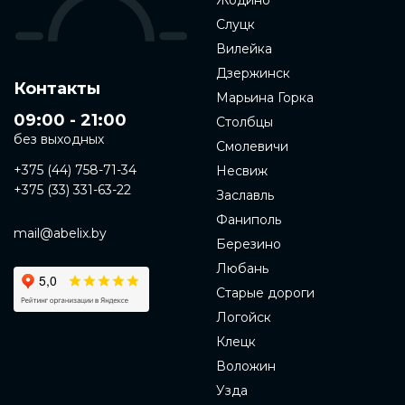
Жодино
Слуцк
Вилейка
Дзержинск
Контакты
Марьина Горка
09:00 - 21:00
Столбцы
без выходных
Смолевичи
+375 (44) 758-71-34
Несвиж
+375 (33) 331-63-22
Заславль
Фаниполь
mail@abelix.by
Березино
Любань
Старые дороги
Логойск
Клецк
Воложин
Узда