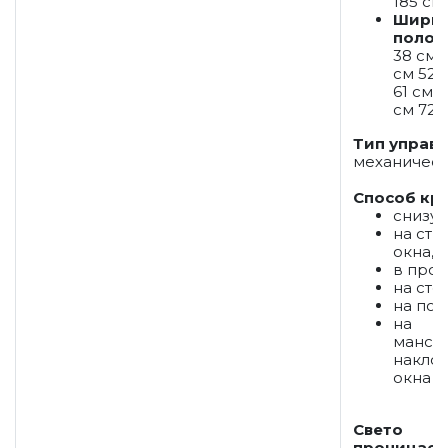
185 см
Шири
полот
38 см 
см 52 
61 см 6
см 72 
Тип управ
механичес
Способ кр
снизу-
на ств
окна,
в прое
на стен
на пот
на
манса
накло
окна
Свето
проницаем