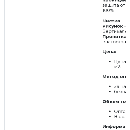
защита от с
100%
Чистка
— С
Рисунок
—
Вертикаль
Пропитка
—
влагоотал
Цена:
Цена 3
м2.
Метод опл
За на
безна
Объем тов
Оптом
В розн
Информаци