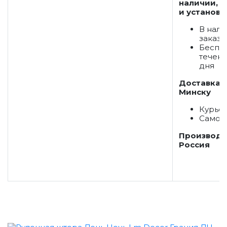
наличии, д
и установк
В нали
заказ
Беспла
течени
дня
Доставка 
Минску
Курье
Самов
Производс
Россия