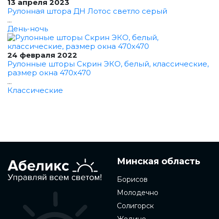
13 апреля 2023
Рулонная штора ДН Лотос светло серый
...
День-ночь
24 февраля 2022
Рулонные шторы Скрин ЭКО, белый, классические,
размер окна 470x470
...
Классические
Минская область
Борисов
Молодечно
Солигорск