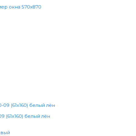
мер окна 570x870
9 (61x160) белый лён