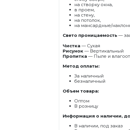
на створку окна,
в проем,
на стену,
на потолок,
на мансардные/наклон
Свето проницаемость
— защ
Чистка
— Сухая
Рисунок
— Вертикальный
Пропитка
— Пыле и влагоо
Метод оплаты:
За наличный
безналичный
Объем товара:
Оптом
В розницу
Информация о наличии, до
В наличии, под заказ